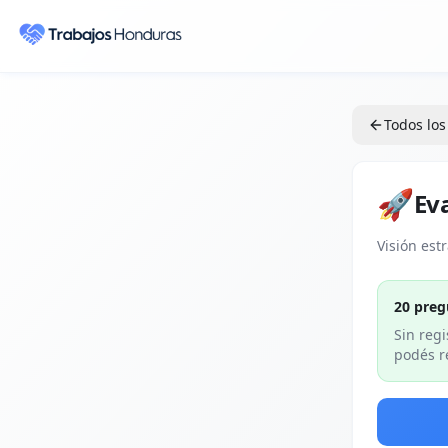
Todos los
🚀
Ev
Visión est
20
preg
Sin regi
podés re