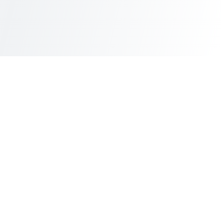
Conectando el mejor talento con las mejores oportunidades
laborales en Honduras.
Ecosistema Zafra Cloud
Zafra Cloud
ERP, facturación electrónica, contabilidad y más
Firmax Cloud
Firma digital de documentos
Tecni Cloud